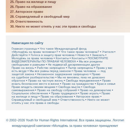
25. Право на жилище и пищу
26. Право на образование
27. Авторское право
28. Справедливый и свободный мир
29. Ответственность
30. Никто не может отнять у нас эти права и свободы
Навигация по сайту
Главная страница
Что такое Международный фонд
«Молодёжь за права человека»?
Что такое права человека?
Учителя
Действуйте
Голоса в защиту прав человека
Новости
Заказать
Молодёжь за права человека
Контакты
Контакты
ПОСМОТРИТЕ
ВИДЕОМАТЕРИАЛЫ ПО ПРАВАМ ЧЕЛОВЕКА
Мы все рождены
свободными и равными
Не подвергай дискриминации других
Право на жизнь
Рабство запрещено
Пытки запрещены
Права у вас
есть везде
Мы все равны перед законом
Права человека — под
защитой закона
Незаконное задержание запрещено
Право
на судебное разбирательство
Мы не виновны, пока не доказано
обратное
Право на частную жизнь
Свобода передвижения
Право
искать безопасное место в жизни
Право на гражданство
Брак и семья
Право владеть своими вещами
Свобода мысли
Свобода
самовыражения
Право на свободу собраний
Право на демократию
Социальное обеспечение
Права трудящихся
Право играть
Право
на жилище и пищу
Право на образование
Авторское право
Справедливый и свободный мир
Ответственность
Никто не может
отнять у нас эти права и свободы
© 2002–2026 Youth for Human Rights International. Все права защищены. Логотип
международной кампании «Молодёжь за права человека» принадлежит