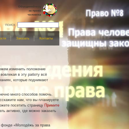
Объединяйтесь
за права
человека
ПОИСК
ости
Заказать
Контакты
ожем изменить положение
 вовлекая в эту работу всё
паниях, которые поднимают
нечно много способов помочь.
асскажите нам, что вы планируете
можете посетить страницу
Примите
ать активно, где можно заказать
 фонде «Молодёжь за права