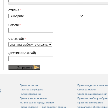
СТРАНА:
*
ГОРОД:
*
ОБЛ./КРАЙ:
*
(ДРУГИЕ ОБЛ./КРАЙ)
Право на жизнь
Право владеть своими в
д
Рабство запрещено
Свобода мысли
?
Пытки запрещены
Свобода самовыражения
Права у вас есть везде
Право на свободу собран
Мы все равны перед законом
Право на демократию
Права человека — под защитой закона
Социальное обеспечение