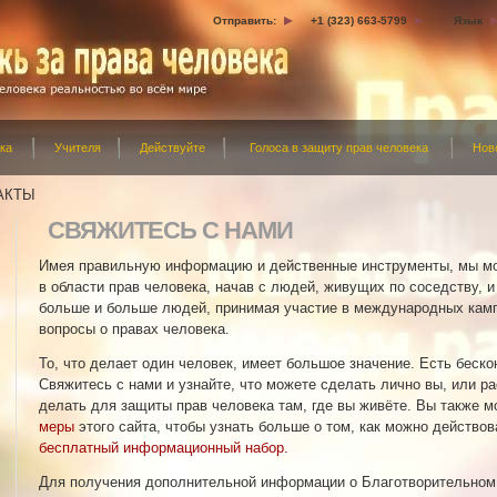
Отправить:
+1 (323) 663-5799
Язык
ка
Учителя
Действуйте
Голоса в защиту прав человека
Нов
АКТЫ
СВЯЖИТЕСЬ С НАМИ
Имея правильную информацию и действенные инструменты, мы м
в области прав человека, начав с людей, живущих по соседству, и
больше и больше людей, принимая участие в международных кам
вопросы о правах человека.
То, что делает один человек, имеет большое значение. Есть беско
Свяжитесь с нами и узнайте, что можете сделать лично вы, или р
делать для защиты прав человека там, где вы живёте. Вы также 
меры
этого сайта, чтобы узнать больше о том, как можно действов
бесплатный информационный набор.
Для получения дополнительной информации о Благотворительном