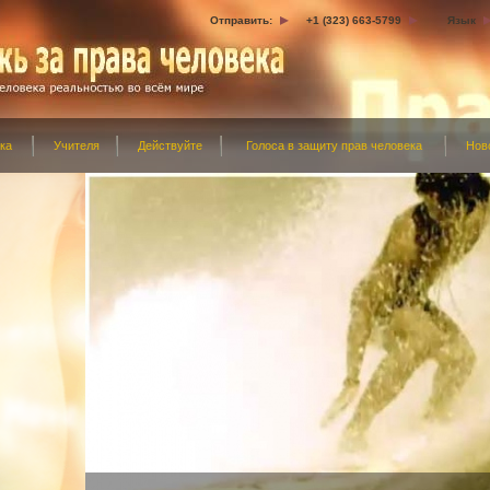
Отправить:
+1 (323) 663-5799
Язык
ка
Учителя
Действуйте
Голоса в защиту прав человека
Нов