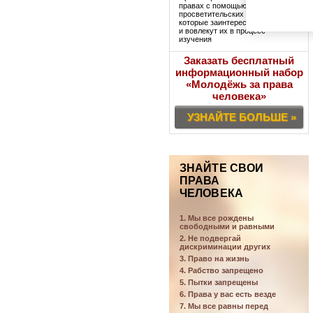
правах с помощью
просветительских наборов,
которые заинтересуют учащихся
и вовлекут их в процесс
изучения
Заказать бесплатный
информационный набор
«Молодёжь за права
человека»
УЗНАЙТЕ БОЛЬШЕ »
ЗНАЙТЕ СВОИ
ПРАВА
ЧЕЛОВЕКА
1. Мы все рождены
свободными и равными
2. Не подвергай
дискриминации других
3. Право на жизнь
4. Рабство запрещено
5. Пытки запрещены
6. Права у вас есть везде
7. Мы все равны перед