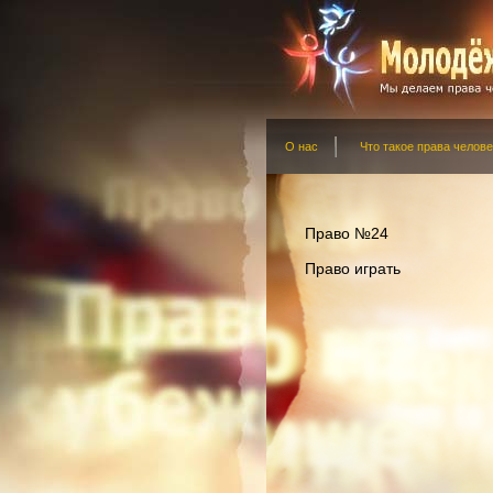
О нас
Что такое права челове
Право №24
Право играть