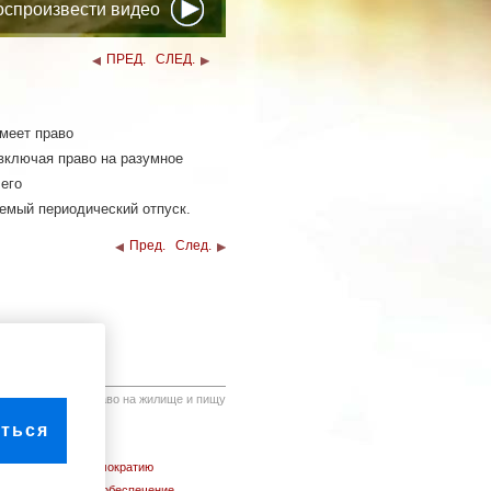
оспроизвести видео
ПРЕД.
СЛЕД.
меет право
 включая право на разумное
чего
аемый периодический отпуск.
Пред.
След.
25. Право на жилище и пищу
ться
21. Право на демократию
22. Социальное обеспечение