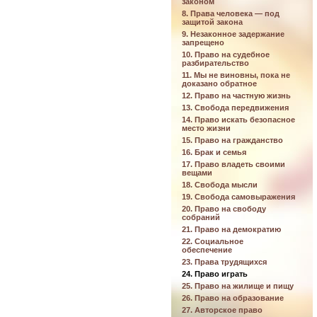
законом
8. Права человека — под
защитой закона
9. Незаконное задержание
запрещено
10. Право на судебное
разбирательство
11. Мы не виновны, пока не
доказано обратное
12. Право на частную жизнь
13. Свобода передвижения
14. Право искать безопасное
место жизни
15. Право на гражданство
16. Брак и семья
17. Право владеть своими
вещами
18. Свобода мысли
19. Свобода самовыражения
20. Право на свободу
собраний
21. Право на демократию
22. Социальное
обеспечение
23. Права трудящихся
24. Право играть
25. Право на жилище и пищу
26. Право на образование
27. Авторское право