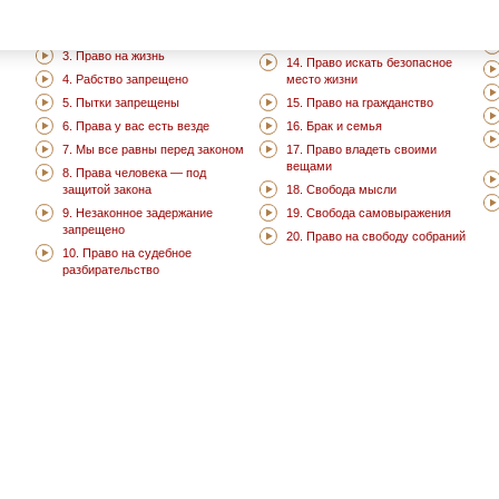
2. Не подвергай дискриминации
12. Право на частную жизнь
других
13. Свобода передвижения
3. Право на жизнь
14. Право искать безопасное
4. Рабство запрещено
место жизни
5. Пытки запрещены
15. Право на гражданство
6. Права у вас есть везде
16. Брак и семья
7. Мы все равны перед законом
17. Право владеть своими
вещами
8. Права человека — под
защитой закона
18. Свобода мысли
9. Незаконное задержание
19. Свобода самовыражения
запрещено
20. Право на свободу собраний
10. Право на судебное
разбирательство