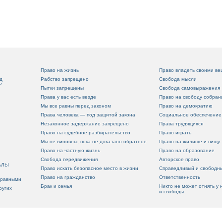
Право на жизнь
Право владеть своими в
д
Рабство запрещено
Свобода мысли
?
Пытки запрещены
Свобода самовыражения
Права у вас есть везде
Право на свободу собран
Мы все равны перед законом
Право на демократию
Права человека — под защитой закона
Социальное обеспечение
Незаконное задержание запрещено
Права трудящихся
Право на судебное разбирательство
Право играть
Мы не виновны, пока не доказано обратное
Право на жилище и пищу
Право на частную жизнь
Право на образование
Свобода передвижения
Авторское право
АЛЫ
Право искать безопасное место в жизни
Справедливый и свободн
Право на гражданство
Ответственность
 равными
Брак и семья
Никто не может отнять у 
ругих
и свободы