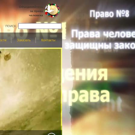
Объединяйтесь
за права
человека
ПОИСК
ости
Заказать
Контакты