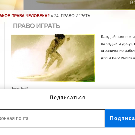
В
ТАКОЕ ПРАВА ЧЕЛОВЕКА?
»
24. ПРАВО ИГРАТЬ
ПРАВО ИГРАТЬ
Каждый человек и
на отдых и досуг,
ограничение рабо
дня и на оплачив
Право №24
Подписаться
Право играть
Подписа
ДРУГИЕ ВИДЕО
1. Мы все рождены свободными
11. Мы не виновны, пока не
и равными
доказано обратное