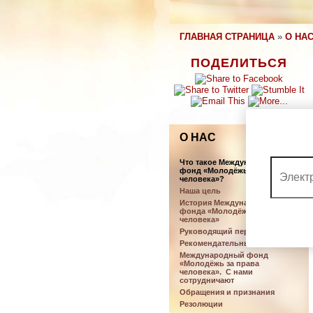
ГЛАВНАЯ СТРАНИЦА
»
О НА
ПОДЕЛИТЬСЯ
О НАС
Что такое Международный
фонд «Молодёжь за права
человека»?
Наша цель
История Международного
фонда «Молодёжь за права
человека»
Руководящий персонал
Рекомендательный совет
Международный фонд
«Молодёжь за права
человека». С нами
сотрудничают
Обращения и признания
Резолюции