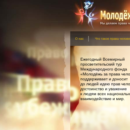
О нас
Что такое права челове
Ежегодный Всемирный
просветительский тур
Международного фонда
«Молодёжь за права чел
поддерживает и доносит
до людей идею прав чело
достоинство и уважение
к людям всех национальн
взаимодействие и мир.