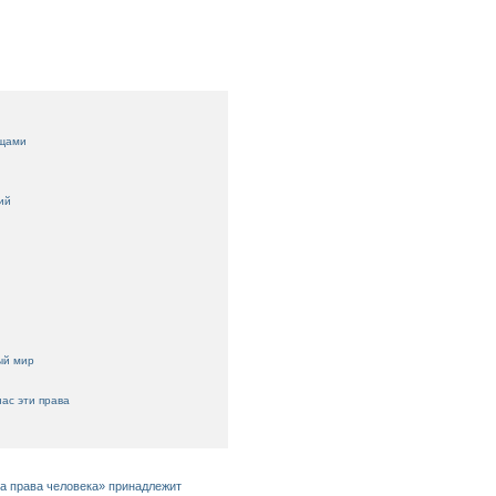
ещами
ий
ый мир
нас эти права
за права человека» принадлежит