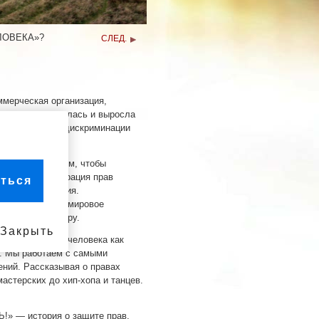
ЛОВЕКА»?
СЛЕД.
мерческая организация,
м, которая родилась и выросла
льного влияния дискриминации
ключается в том, чтобы
 Всеобщая декларация прав
ться
го существования.
превратилось в мировое
ний по всему миру.
Закрыть
вает о правах человека как
я. Мы работаем с самыми
ний. Рассказывая о правах
астерских до хип-хопа и танцев.
» — история о защите прав,