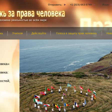
Отправить:
+1 (323) 663-5799
Язык
ка
Учителя
Действуйте
Голоса в защиту прав человека
Нов
овека»
века:
остей,