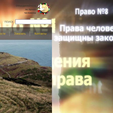
Объединяйтесь
за права
человека
ПОИСК
ости
Заказать
Контакты