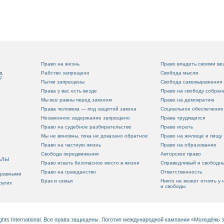
Право на жизнь
Право владеть своими в
д
Рабство запрещено
Свобода мысли
?
Пытки запрещены
Свобода самовыражения
Права у вас есть везде
Право на свободу собран
Мы все равны перед законом
Право на демократию
Права человека — под защитой закона
Социальное обеспечение
Незаконное задержание запрещено
Права трудящихся
Право на судебное разбирательство
Право играть
Мы не виновны, пока не доказано обратное
Право на жилище и пищу
Право на частную жизнь
Право на образование
Свобода передвижения
Авторское право
АЛЫ
Право искать безопасное место в жизни
Справедливый и свободн
Право на гражданство
Ответственность
 равными
Брак и семья
Никто не может отнять у 
ругих
и свободы
ights International. Все права защищены. Логотип международной кампании «Молодёжь 