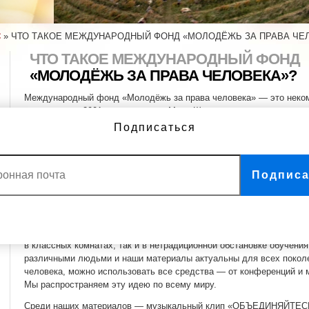
С
»
ЧТО ТАКОЕ МЕЖДУНАРОДНЫЙ ФОНД «МОЛОДЁЖЬ ЗА ПРАВА ЧЕ
ЧТО ТАКОЕ МЕЖДУНАРОДНЫЙ ФОНД
«МОЛОДЁЖЬ ЗА ПРАВА ЧЕЛОВЕКА»?
Международный фонд «Молодёжь за права человека» — это неком
основанная в 2001 году доктором Мэри Шаттлуорт, преподавателе
в условиях апартеида в ЮАР, где она была очевидцем разрушите
Подписаться
и отсутствия основополагающих прав человека.
Цель международного движения «Молодёжь за права человека» за
рассказать молодёжи о том, что такое права человека, что такое
Подписа
человека, и вдохновить их стать защитниками терпимости и мирно
Международное движение «Молодёжь за права человека» теперь 
движение, в котором насчитываются сотни групп, клубов и отделе
Международное движение «Молодёжь за права человека» рассказы
в классных комнатах, так и в нетрадиционной обстановке обучени
различными людьми и наши материалы актуальны для всех поколе
человека, можно использовать все средства — от конференций и м
Мы распространяем эту идею по всему миру.
Среди наших материалов — музыкальный клип «ОБЪЕДИНЯЙТЕСЬ!