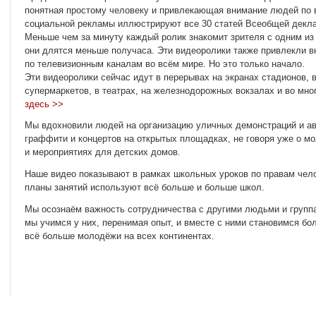
понятная простому человеку и привлекающая внимание людей по 
социальной рекламы иллюстрируют все 30 статей Всеобщей декл
Меньше чем за минуту каждый ролик знакомит зрителя с одним из 
они длятся меньше получаса. Эти видеоролики также привлекли в
по телевизионным каналам во всём мире. Но это только начало.
Эти видеоролики сейчас идут в перерывах на экранах стадионов, в
супермаркетов, в театрах, на железнодорожных вокзалах и во мно
здесь >>
Мы вдохновили людей на организацию уличных демонстраций и ав
граффити и концертов на открытых площадках, не говоря уже о м
и мероприятиях для детских домов.
Наше видео показывают в рамках школьных уроков по правам чело
планы занятий используют всё больше и больше школ.
Мы осознаём важность сотрудничества с другими людьми и групп
мы учимся у них, перенимая опыт, и вместе с ними становимся бо
всё больше молодёжи на всех континентах.