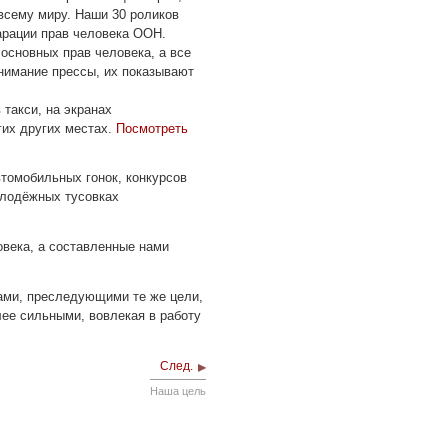
всему миру. Наши 30 роликов
арации прав человека ООН.
основных прав человека, а все
нимание прессы, их показывают
 такси, на экранах
гих других местах.
Посмотреть
томобильных гонок, конкурсов
олодёжных тусовках
века, а составленные нами
ами, преследующими те же цели,
лее сильными, вовлекая в работу
След.
Наша цель