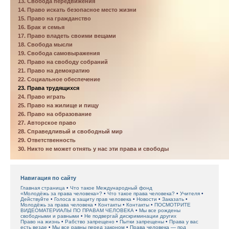
13. Свобода передвижения
14. Право искать безопасное место жизни
15. Право на гражданство
16. Брак и семья
17. Право владеть своими вещами
18. Свобода мысли
19. Свобода самовыражения
20. Право на свободу собраний
21. Право на демократию
22. Социальное обеспечение
23. Права трудящихся
24. Право играть
25. Право на жилище и пищу
26. Право на образование
27. Авторское право
28. Справедливый и свободный мир
29. Ответственность
30. Никто не может отнять у нас эти права и свободы
Навигация по сайту
Главная страница
Что такое Международный фонд
«Молодёжь за права человека»?
Что такое права человека?
Учителя
Действуйте
Голоса в защиту прав человека
Новости
Заказать
Молодёжь за права человека
Контакты
Контакты
ПОСМОТРИТЕ
ВИДЕОМАТЕРИАЛЫ ПО ПРАВАМ ЧЕЛОВЕКА
Мы все рождены
свободными и равными
Не подвергай дискриминации других
Право на жизнь
Рабство запрещено
Пытки запрещены
Права у вас
есть везде
Мы все равны перед законом
Права человека — под