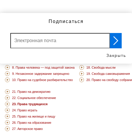
ДРУГИЕ ВИДЕО
Подписаться
1. Мы все рождены свободными и равными
11. Мы не виновны, пока не д
2. Не подвергай дискриминации других
12. Право на частную жизнь
3. Право на жизнь
13. Свобода передвижения
4. Рабство запрещено
14. Право искать безопасное
5. Пытки запрещены
15. Право на гражданство
Закрыть
6. Права у вас есть везде
16. Брак и семья
7. Мы все равны перед законом
17. Право владеть своими в
8. Права человека — под защитой закона
18. Свобода мысли
9. Незаконное задержание запрещено
19. Свобода самовыражения
10. Право на судебное разбирательство
20. Право на свободу собран
21. Право на демократию
22. Социальное обеспечение
23. Права трудящихся
24. Право играть
25. Право на жилище и пищу
26. Право на образование
27. Авторское право