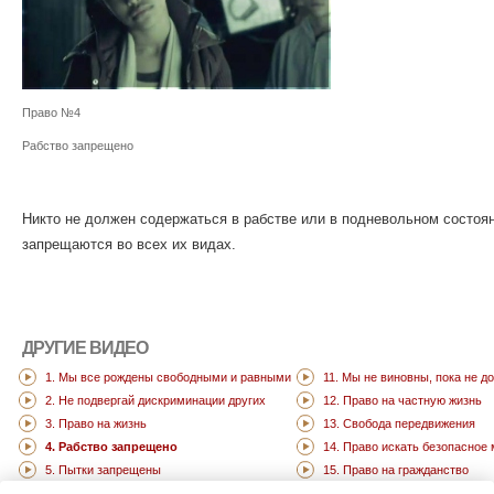
Право №4
Рабство запрещено
Никто не должен содержаться в рабстве или в подневольном состоян
запрещаются во всех их видах.
ДРУГИЕ ВИДЕО
1. Мы все рождены свободными и равными
11. Мы не виновны, пока не д
2. Не подвергай дискриминации других
12. Право на частную жизнь
3. Право на жизнь
13. Свобода передвижения
4. Рабство запрещено
14. Право искать безопасное
5. Пытки запрещены
15. Право на гражданство
6. Права у вас есть везде
16. Брак и семья