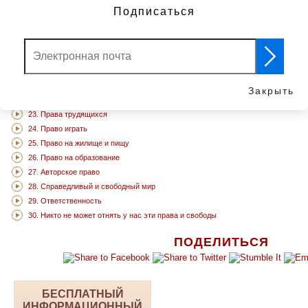
Подписаться
7. Мы все равны перед законом
17. Право владеть своими в
8. Права человека — под защитой закона
18. Свобода мысли
9. Незаконное задержание запрещено
19. Свобода самовыражения
10. Право на судебное разбирательство
20. Право на свободу собран
21. Право на демократию
Закрыть
22. Социальное обеспечение
23. Права трудящихся
24. Право играть
25. Право на жилище и пищу
26. Право на образование
27. Авторское право
28. Справедливый и свободный мир
29. Ответственность
30. Никто не может отнять у нас эти права и свободы
ПОДЕЛИТЬСЯ
БЕСПЛАТНЫЙ
ИНФОРМАЦИОННЫЙ