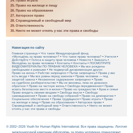
24. Право играть
25. Право на жилище и пищу
26. Право на образование
27. Авторское право
28. Справедливый и свободный мир
29. Ответственность
30. Никто не может отнять у нас эти права и свободы
Навигация по сайту
Главная страница
Что такое Международный фонд
«Молодёжь за права человека»?
Что такое права человека?
Учителя
Действуйте
Голоса в защиту прав человека
Новости
Заказать
Молодёжь за права человека
Контакты
Контакты
ПОСМОТРИТЕ
ВИДЕОМАТЕРИАЛЫ ПО ПРАВАМ ЧЕЛОВЕКА
Мы все рождены
свободными и равными
Не подвергай дискриминации других
Право на жизнь
Рабство запрещено
Пытки запрещены
Права у вас
есть везде
Мы все равны перед законом
Права человека — под
защитой закона
Незаконное задержание запрещено
Право
на судебное разбирательство
Мы не виновны, пока не доказано
обратное
Право на частную жизнь
Свобода передвижения
Право
искать безопасное место в жизни
Право на гражданство
Брак и семья
Право владеть своими вещами
Свобода мысли
Свобода
самовыражения
Право на свободу собраний
Право на демократию
Социальное обеспечение
Права трудящихся
Право играть
Право
на жилище и пищу
Право на образование
Авторское право
Справедливый и свободный мир
Ответственность
Никто не может
отнять у нас эти права и свободы
© 2002–2026 Youth for Human Rights International. Все права защищены. Логотип
международной кампании «Молодёжь за права человека» принадлежит