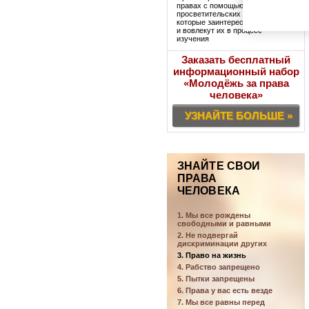
правах с помощью
просветительских наборов,
которые заинтересуют учащихся
и вовлекут их в процесс
изучения
Заказать бесплатный
информационный набор
«Молодёжь за права
человека»
УЗНАЙТЕ БОЛЬШЕ »
ЗНАЙТЕ СВОИ
ПРАВА
ЧЕЛОВЕКА
1. Мы все рождены
свободными и равными
2. Не подвергай
дискриминации других
3. Право на жизнь
4. Рабство запрещено
5. Пытки запрещены
6. Права у вас есть везде
7. Мы все равны перед