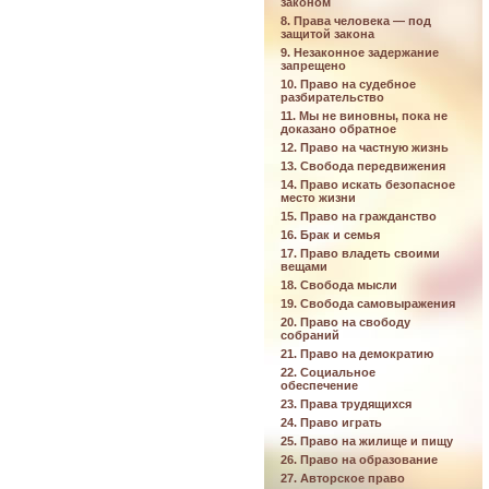
законом
8. Права человека — под
защитой закона
9. Незаконное задержание
запрещено
10. Право на судебное
разбирательство
11. Мы не виновны, пока не
доказано обратное
12. Право на частную жизнь
13. Свобода передвижения
14. Право искать безопасное
место жизни
15. Право на гражданство
16. Брак и семья
17. Право владеть своими
вещами
18. Свобода мысли
19. Свобода самовыражения
20. Право на свободу
собраний
21. Право на демократию
22. Социальное
обеспечение
23. Права трудящихся
24. Право играть
25. Право на жилище и пищу
26. Право на образование
27. Авторское право