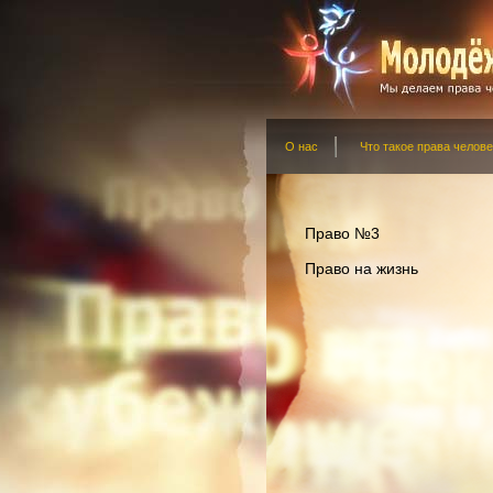
О нас
Что такое права челове
Право №3
Право на жизнь