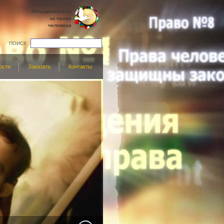
Объединяйтесь
за права
человека
ПОИСК
ости
Заказать
Контакты