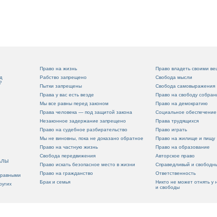
Право на жизнь
Право владеть своими в
д
Рабство запрещено
Свобода мысли
?
Пытки запрещены
Свобода самовыражения
Права у вас есть везде
Право на свободу собран
Мы все равны перед законом
Право на демократию
Права человека — под защитой закона
Социальное обеспечение
Незаконное задержание запрещено
Права трудящихся
Право на судебное разбирательство
Право играть
Мы не виновны, пока не доказано обратное
Право на жилище и пищу
Право на частную жизнь
Право на образование
Свобода передвижения
Авторское право
АЛЫ
Право искать безопасное место в жизни
Справедливый и свободн
Право на гражданство
Ответственность
 равными
Брак и семья
Никто не может отнять у 
ругих
и свободы