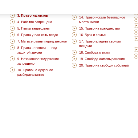
2. Не подвергай дискриминации
12. Право на частную жизнь
других
13. Свобода передвижения
3. Право на жизнь
14. Право искать безопасное
4. Рабство запрещено
место жизни
5. Пытки запрещены
15. Право на гражданство
6. Права у вас есть везде
16. Брак и семья
7. Мы все равны перед законом
17. Право владеть своими
вещами
8. Права человека — под
защитой закона
18. Свобода мысли
9. Незаконное задержание
19. Свобода самовыражения
запрещено
20. Право на свободу собраний
10. Право на судебное
разбирательство