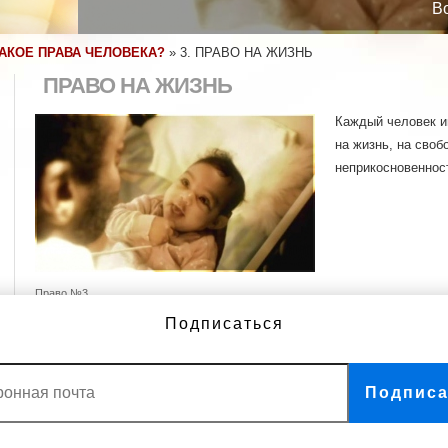
В
ТАКОЕ ПРАВА ЧЕЛОВЕКА?
»
3. ПРАВО НА ЖИЗНЬ
ПРАВО НА ЖИЗНЬ
Каждый человек и
на жизнь, на своб
неприкосновеннос
Право №3
Подписаться
Право на жизнь
Подписа
ДРУГИЕ ВИДЕО
1. Мы все рождены свободными
11. Мы не виновны, пока не
и равными
доказано обратное