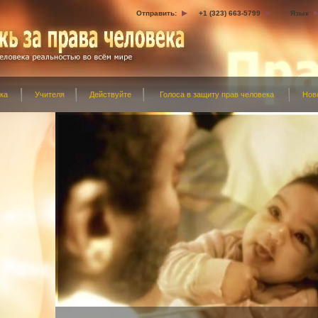
Отправить:
+1 (323) 663-5799
Язык
ка
Учителя
Действуйте
Голоса в защиту прав человека
Нов