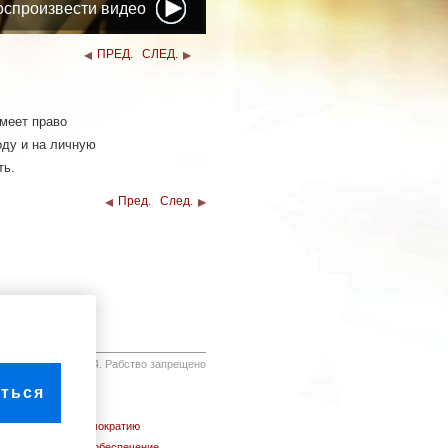
оспроизвести видео
ПРЕД.
СЛЕД.
меет право
оду и на личную
ть.
Пред.
След.
4. Рабство запрещено
ться
21. Право на демократию
22. Социальное обеспечение